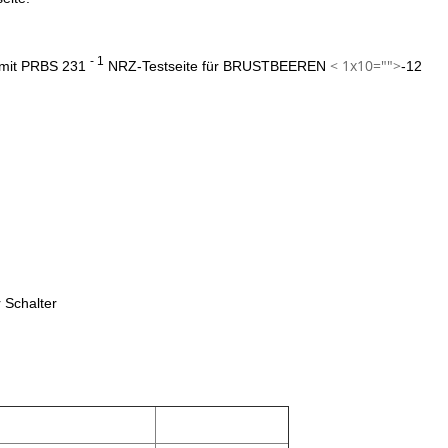
- 1
< 1x10="">
 mit PRBS 231
NRZ-Testseite für BRUSTBEEREN
-12
 Schalter