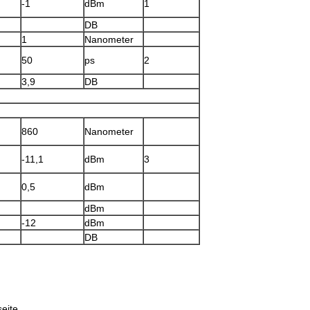
-1
dBm
1
DB
1
Nanometer
50
ps
2
3,9
DB
860
Nanometer
-11,1
dBm
3
0,5
dBm
dBm
-12
dBm
DB
eite.