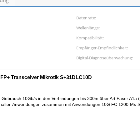
bung
Datenrate:
Wellenlänge:
Kompatibilität:
Empfänger-Empfindlichkeit:
Digital-Diagnoseüberwachung:
P+ Transceiver Mikrotik S+31DLC10D
 Gebrauch 10Gb/s in den Verbindungen bis 300m über Art Faser A1a (
alter-Anwendungen zusammen mit Anwendungen 10G FC 1200-Mx-SN-I fü