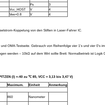
Ps
3
Vcc_HOST
V
4
Vee+0.8
V
4
elstrom-Koppelung von den Stiften in Laser-Fahrer IC.
und OMA-Testseite. Gebrauch von Reihenfolge vier 1's und vier 0's im
en werden – 10kΩ auf dem Wirt sollte Brett. Normalbetrieb ist Logik 0; 
TZEN (I) =-40 zu ℃ 85, VCC = 3,13 bis 3,47 V)
Maximum.
Einheit
Anmerkung
860
Nanometer