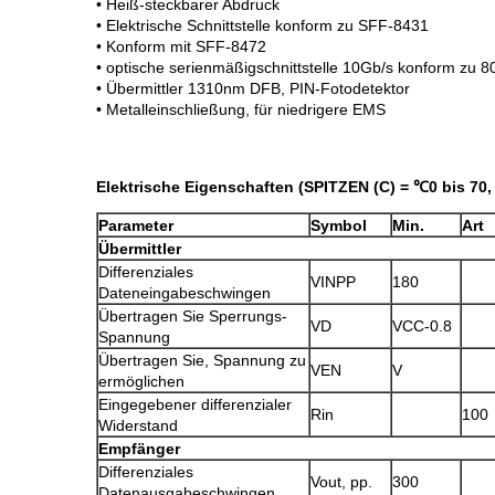
• Heiß-steckbarer Abdruck
• Elektrische Schnittstelle konform zu SFF-8431
• Konform mit SFF-8472
• optische serienmäßigschnittstelle 10Gb/s konform zu
• Übermittler 1310nm DFB, PIN-Fotodetektor
• Metalleinschließung, für niedrigere EMS
Elektrische Eigenschaften (SPITZEN (C) = ℃0 bis 70, 
Parameter
Symbol
Min.
Art
Übermittler
Differenziales
VINPP
180
Dateneingabeschwingen
Übertragen Sie Sperrungs-
VD
VCC-0.8
Spannung
Übertragen Sie, Spannung zu
VEN
V
ermöglichen
Eingegebener differenzialer
Rin
100
Widerstand
Empfänger
Differenziales
Vout, pp.
300
Datenausgabeschwingen