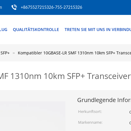
m
+8675527215326-755-27215326
FLUG
QUALITÄTSKONTROLLE
TRETEN SIE MIT UNS IN VERBIN
 SFP+
Kompatibler 10GBASE-LR SMF 1310nm 10km SFP+ Transce
MF 1310nm 10km SFP+ Transceiver
Grundlegende Info
Herkunftsort:
Markenname: