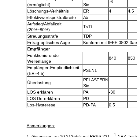
-6
(ermöglicht)
Sie
Löschungs-Verhältnis
ER
4
4,5
Effektivwertspektralbreite
Δλ
Aufstieg/Abfallzeit
Tr/Tf
(20%~80%)
Streuungsstrafe
TDP
Ertrag-optisches Auge
Konform mit IEEE 0802.3ae
Empfänger
Funktionierende
840
850
Wellenlänge
Empfänger-Empfindlichkeit
PSEN1
(ER=4.5)
PFLASTERN
Überlastung
Sie
LOS erklären
PA
-30
LOS De-erklären
PD
Los-Hysterese
PD-PA
0,5
Anmerkungen:
– 1
1.
Gemessen an 10.3125b/s mit PRBS 231
NRZ-Tests