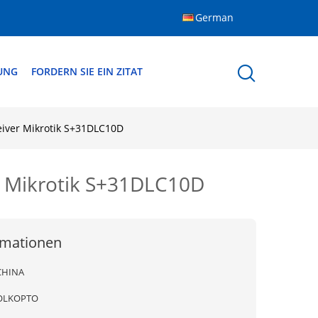
German
DUNG
FORDERN SIE EIN ZITAT
iver Mikrotik S+31DLC10D
 Mikrotik S+31DLC10D
rmationen
CHINA
OLKOPTO