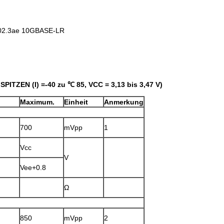
 802.3ae 10GBASE-LR
SPITZEN (I) =-40 zu ℃ 85, VCC = 3,13 bis 3,47 V)
Maximum.
Einheit
Anmerkung
700
mVpp
1
Vcc
V
Vee+0.8
Ω
850
mVpp
2