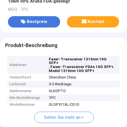
10km HPE Aruba FDA-gebilligt
MOQ：1PC
Bestpreis
Kontakt
Produkt-Beschreibung
Faser-Transceiver 1310nm 10G
SFP+
Markieren
,
,
Faser-Transceiver FDAs 10G SFP+
Modul 1310nm 10G SFP+
Herkunftsort
Shenzhen China
Lieferzeit
3-5 Werktage
Markenname
OLKOPTO
Min Bestellmenge
1PC
Modellnummer
OLSP311XL-CD10
Sehen Sie mehr an