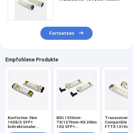
HPE Aruba FDA-gebilligt
Fortsetzen
Empfohlene Produkte
Konformer 3km
BiDi 1330nm-
Transceiver De
10Gb/S SFP+
TX/1270nm-RX 20km
Compatible S
bidirektionaler
10G SFP+
FTTX 1310nm
Faser-Transceiver
Transceiver-Modul
SMF 10G SFP+